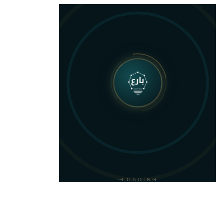
النطاقات والشهادات
تصفح النطاقات والشهادات في متجر بارع — أسعار واضحة، فاتورة ZATCA، دعم عربي. 4 منتج نشط.
المنتجات
شهادة SSL
— 99 SAR/شهر
نطاق .com
— 55 SAR/شهر
نطاق .sa
— 149 SAR/شهر
شهادة SSL Wildcard
— 599 SAR/شهر
LOADING