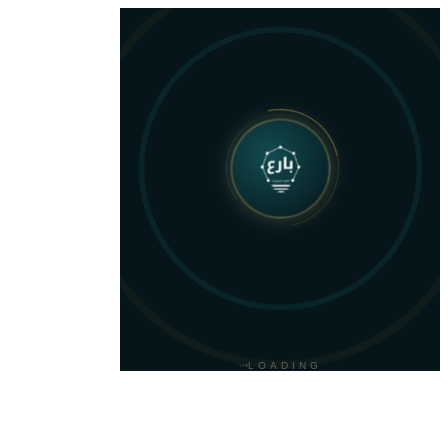
شهادة SSL Wildcard
شهادة SSL لجميع النطاقات الفرعية
السعر: 599 SAR (قبل الضريبة حيث ينطبق)
العودة للمتجر
LOADING