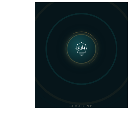
نطاق .sa
تسجيل نطاق السعودية
السعر: 149 SAR (قبل الضريبة حيث ينطبق)
العودة للمتجر
LOADING