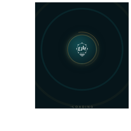
متجر بارع
تسوّق الاستضافة والسيرفرات والخدمات الرقمية — دفع آمن وفاتورة ZATCA
LOADING