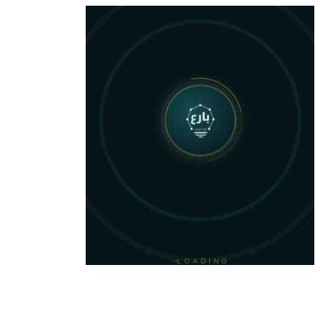
متجر بارع
تسوّق الاستضافة والسيرفرات والخدمات الرقمية — دفع آمن وفاتورة ZATCA
LOADING